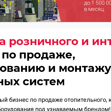
до 1 500 0
в месяц.
 розничного и ин
по продаже,
ованию и монтаж
ных систем
ый бизнес по продаже отопительного, 
борудования под узнаваемым брендом