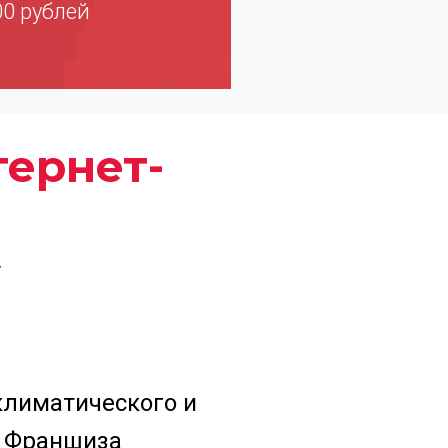
00 рублей
тернет-
у
климатического и
! Франшиза