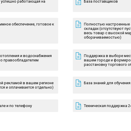
, успешно работающая на
База поставщиков
мное обеспечение, готовое к
Полностью настроенные 
складах (отсутствуют пу
весь товар с высокой м
оборачиваемостью)
 отопления и водоснабжения
Поддержка в выборе мест
тно правообладателем
вашем городе и формиро
расстановку торгового 
ой рекламой в вашем регионе
База знаний для обучени
ся и оплачивается отдельно)
ле и по телефону
Техническая поддержка 2