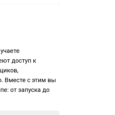
лучаете
еют доступ к
щиков,
. Вместе с этим вы
е: от запуска до