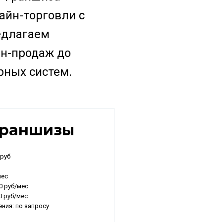
айн-торговли с
едлагаем
йн-продаж до
рных систем.
франшизы
 руб
мес
00 руб/мес
0 руб/мес
ния: по запросу