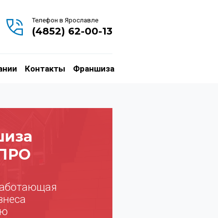
Телефон в Ярославле
(4852) 62-00-13
ании
Контакты
Франшиза
шиза
ПРО
работающая
знеса
ью