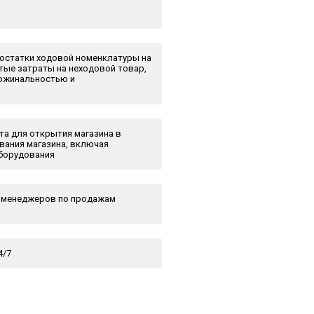
остатки ходовой номенклатуры на
стые затраты на неходовой товар,
аржинальностью и
а для открытия магазина в
вания магазина, включая
оборудования
я менеджеров по продажам
4/7