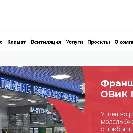
е
Климат
Вентиляция
Услуги
Проекты
О комп
Фран
ОВиК 
Успешно 
модель би
с прибыл